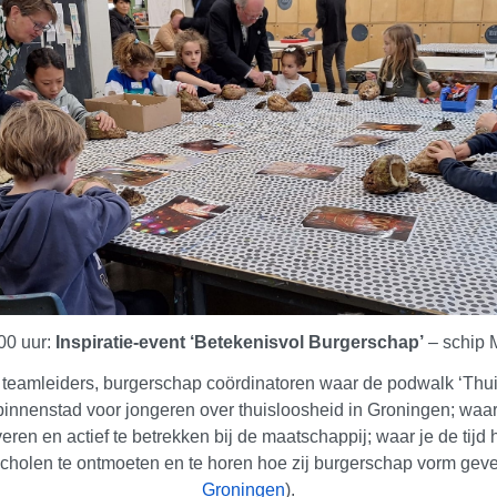
00 uur:
Inspiratie-event ‘Betekenisvol Burgerschap’
– schip M
 teamleiders, burgerschap coördinatoren waar de podwalk ‘Thui
nnenstad voor jongeren over thuisloosheid in Groningen; waar j
eren en actief te betrekken bij de maatschappij; waar je de tij
cholen te ontmoeten en te horen hoe zij burgerschap vorm geve
Groningen
).