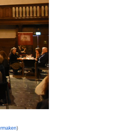
ermaken
)