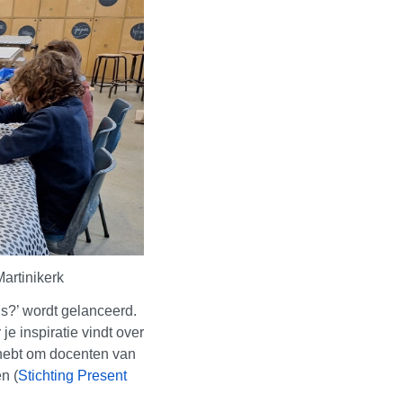
artinikerk
s?’ wordt gelanceerd.
e inspiratie vindt over
d hebt om docenten van
n (
Stichting Present