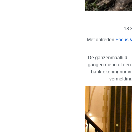
18.
Met optreden
Focus 
De ganzenmaaltijd – er
gangen menu of een ve
bankrekeningnumme
vermelding