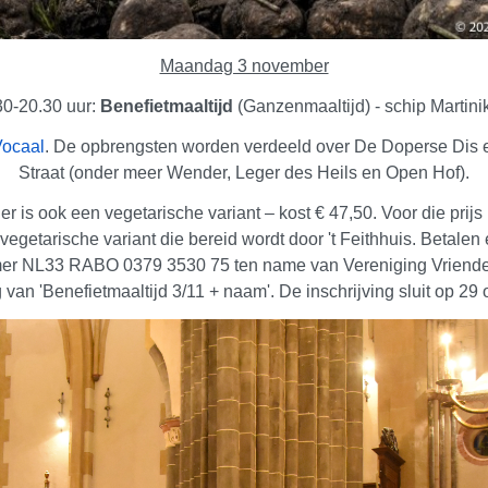
Maandag 3 november
30-20.30 uur:
Benefietmaaltijd
(Ganzenmaaltijd) - schip Martini
Vocaal
. De opbrengsten worden verdeeld over De Doperse Dis e
Straat (onder meer Wender, Leger des Heils en Open Hof).
 is ook een vegetarische variant – kost € 47,50. Voor die prijs k
getarische variant die bereid wordt door 't Feithhuis. Betalen
r NL33 RABO 0379 3530 75 ten name van Vereniging Vrienden
 van '
Benefietmaaltijd 3/11 + naam'. De inschrijving sluit op 29 