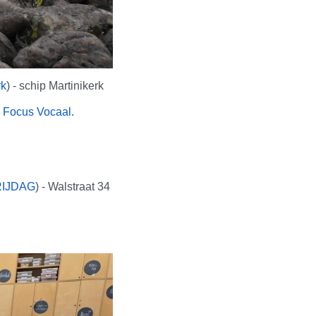
rk
) - schip Martinikerk
n
Focus Vocaal.
IJDAG
) - Walstraat 34