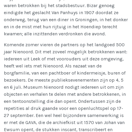
waren betrokken bij het stadsbestuur. Bizar genoeg
eindigde het geslacht Van Panhuys in 1907 doordat ze
onderweg, terug van een diner in Groningen, in het donker
en in de mist met hun rijtuig in het Hoendiep terecht
kwamen; alle inzittenden verdronken die avond.
Komende zomer vieren de partners op het landgoed 500
jaar Nienoord. Dit met zoveel mogelijk betrokkenen want:
iedereen uit Leek of met voorouders uit deze omgeving,
heeft wel iets met Nienoord. Als nazaat van de
borgfamilie, van een pachtboer of kindermeisje, buren of
bezoekers. De meeste publieksevenementen zijn op 4, 5
en 6 juli. Museum Nienoord nodigt iedereen uit om zijn
objecten en verhalen te delen met andere betrokkenen, in
een tentoonstelling die dan opent. Ondertussen zijn de
repetities al druk gaande voor een openluchtspel op 17-
27 september. Een wel heel bijzondere samenwerking is
er met de GAVA, die de archiefkist uit 1570 van Johan van
Ewsum opent, de stukken inscant, transcribeert en