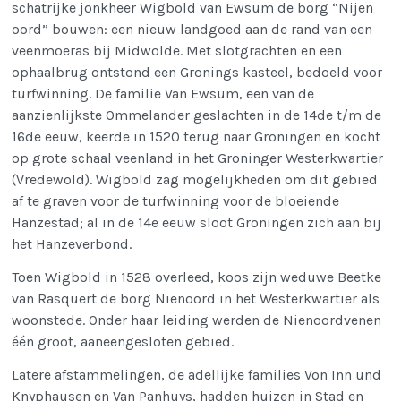
schatrijke jonkheer Wigbold van Ewsum de borg “Nijen
oord” bouwen: een nieuw landgoed aan de rand van een
veenmoeras bij Midwolde. Met slotgrachten en een
ophaalbrug ontstond een Gronings kasteel, bedoeld voor
turfwinning. De familie Van Ewsum, een van de
aanzienlijkste Ommelander geslachten in de 14de t/m de
16de eeuw, keerde in 1520 terug naar Groningen en kocht
op grote schaal veenland in het Groninger Westerkwartier
(Vredewold). Wigbold zag mogelijkheden om dit gebied
af te graven voor de turfwinning voor de bloeiende
Hanzestad; al in de 14e eeuw sloot Groningen zich aan bij
het Hanzeverbond.
Toen Wigbold in 1528 overleed, koos zijn weduwe Beetke
van Rasquert de borg Nienoord in het Westerkwartier als
woonstede. Onder haar leiding werden de Nienoordvenen
één groot, aaneengesloten gebied.
Latere afstammelingen, de adellijke families Von Inn und
Knyphausen en Van Panhuys, hadden huizen in Stad en